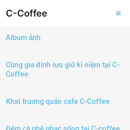
Skip
Main
to
C-Coffee
Menu
content
Album ảnh
Cùng gia đình lưu giữ kỉ niệm tại C-
Coffee
Khai trương quán cafe C-Coffee
Đêm cà phê nhạc sống tại C-coffee