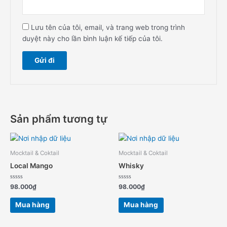
Lưu tên của tôi, email, và trang web trong trình
duyệt này cho lần bình luận kế tiếp của tôi.
Sản phẩm tương tự
Mocktail & Coktail
Mocktail & Coktail
Local Mango
Whisky
Được
Được
98.000
₫
98.000
₫
xếp
xếp
hạng
hạng
0
0
Mua hàng
Mua hàng
5
5
sao
sao