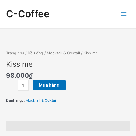
Skip
Main
to
C-Coffee
Menu
content
Kiss
me
số
Trang chủ
/
Đồ uống
/
Mocktail & Coktail
/ Kiss me
lượng
Kiss me
98.000
₫
Mua hàng
Danh mục:
Mocktail & Coktail
Đánh giá (0)